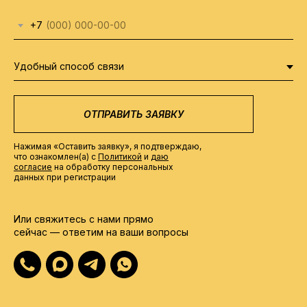
гарантия производителя. Срок гарантии
и надежно упаковываем его для
Все обращения рассматриваются
зависит от конкретной модели и указан
безопасной перевозки.
+7
в соответствии с действующим
в карточке товара.
законодательством и условиями гарантии
В случае гарантийного обращения
производителя.
мы поможем с диагностикой
и подскажем порядок дальнейших
действий.
ОТПРАВИТЬ ЗАЯВКУ
Нажимая «Оставить заявку», я подтверждаю,
что ознакомлен(а) с
Политикой
и
даю
согласие
на обработку персональных
данных при регистрации
Или свяжитесь с нами прямо
сейчас — ответим на ваши вопросы