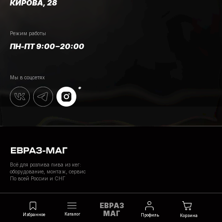
КИРОВА, 28
Режим работы
ПН-ПТ 9:00−20:00
Мы в соцсетях
Всё для розлива пива из кег:
оборудование, монтаж, сервис
По всей России и СНГ
ЕВРАЗ
Избранное
Каталог
Главная
Профиль
Корзина
КАРТА САЙТА
МАГ
Каталог
Избранное
Профиль
Корзина