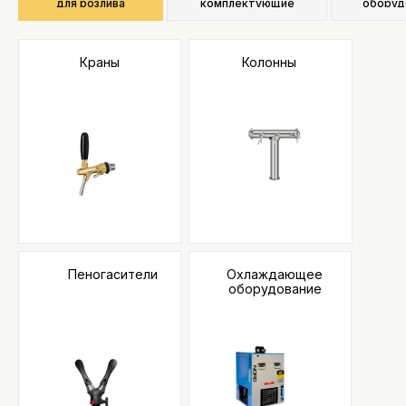
для розлива
комплектующие
оборуд
Краны
Колонны
Пеногасители
Охлаждающее
Охладители
оборудование